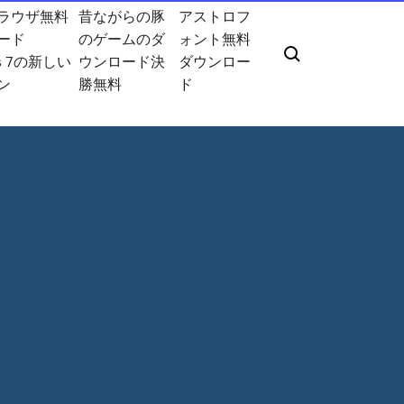
ラウザ無料
昔ながらの豚
アストロフ
ード
のゲームのダ
ォント無料
s 7の新しい
ウンロード決
ダウンロー
ン
勝無料
ド