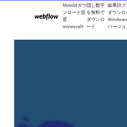
Mceditダウ
隠し数字
叙事詩ブ
ンロード惑
を無料で
ダウンロ
星
ダウンロ
Window
minecraft
ード
バージョ