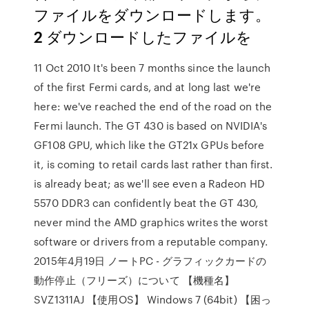
ファイルをダウンロードします。
2 ダウンロードしたファイルを
11 Oct 2010 It's been 7 months since the launch
of the first Fermi cards, and at long last we're
here: we've reached the end of the road on the
Fermi launch. The GT 430 is based on NVIDIA's
GF108 GPU, which like the GT21x GPUs before
it, is coming to retail cards last rather than first.
is already beat; as we'll see even a Radeon HD
5570 DDR3 can confidently beat the GT 430,
never mind the AMD graphics writes the worst
software or drivers from a reputable company.
2015年4月19日 ノートPC - グラフィックカードの
動作停止（フリーズ）について 【機種名】
SVZ1311AJ 【使用OS】 Windows 7 (64bit) 【困っ